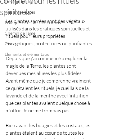
complet pour les rituels
Devenir médium
spirituels
Vies antérieures
Les plantes sacrées sont des végétaux 
Pratiques spirituelles et rituels
utilisés dans les pratiques spirituelles et 
Chemin de l'âme
rituels pour leurs propriétés 
énergétiques, protectrices ou purifiantes.
Chakras
Éléments et élémentaux
Depuis que j'ai commencé à explorer la 
magie de la Terre, les plantes sont 
devenues mes alliées les plus fidèles. 
Avant même que je comprenne vraiment 
ce qu'étaient les rituels, je cueillais de la 
lavande et de la menthe avec l'intuition 
que ces plantes avaient quelque chose à 
m'offrir. Je ne me trompais pas.
Bien avant les bougies et les cristaux, les 
plantes étaient au cœur de toutes les 