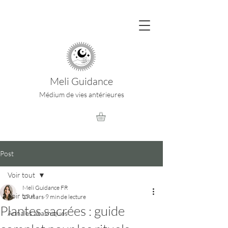
Meli Guidance
Médium de vies antérieures
Post
Voir tout
Meli Guidance FR
Voir tout
19 mars
9 min de lecture
Plantes sacrées : guide
Annales akashiques