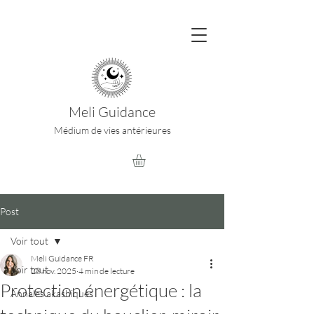
Meli Guidance
Médium de vies antérieures
Post
Voir tout
Meli Guidance FR
Voir tout
28 nov. 2025
4 min de lecture
Protection énergétique : la
Annales akashiques