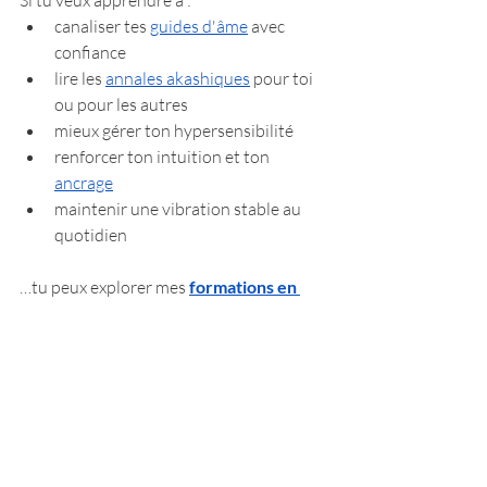
canaliser tes 
guides d'âme
 avec 
confiance
lire les 
annales akashiques
 pour toi 
ou pour les autres
mieux gérer ton hypersensibilité
renforcer ton intuition et ton 
ancrage
maintenir une vibration stable au 
quotidien
…tu peux explorer mes 
formations en 
ligne
. Tout y est créé pour t’aider à 
naviguer ton monde intérieur avec clarté, 
puissance et sécurité.
https://youtu.be/DYf9jEOTOrk?
si=BBHlzzPmLtCgsPGp