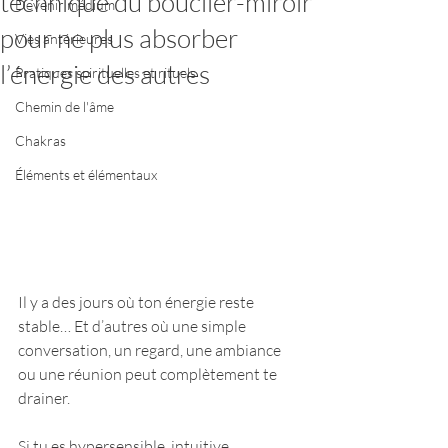
technique du bouclier-miroir
Devenir médium
pour ne plus absorber
Vies antérieures
l’énergie des autres
Pratiques spirituelles et rituels
Chemin de l'âme
Chakras
Éléments et élémentaux
Il y a des jours où ton énergie reste 
stable… Et d’autres où une simple 
conversation, un regard, une ambiance 
ou une réunion peut complètement te 
drainer.
Si tu es hypersensible, intuitive, 