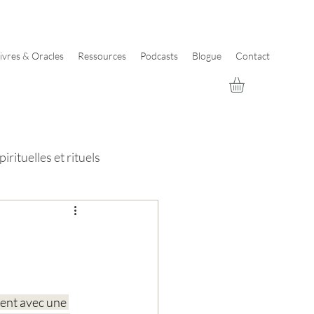
ivres & Oracles
Ressources
Podcasts
Blogue
Contact
irituelles et rituels
ent avec une 