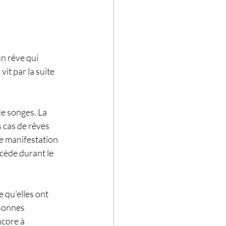
un rêve qui 
it par la suite 
e songes. La 
 cas de rêves 
e manifestation 
cède durant le 
 qu'elles ont 
sonnes 
core à 