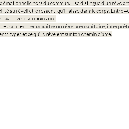
té émotionnelle hors du commun. Il se distingue d'un rêve ord
ité au réveil et le ressenti qu'il laisse dans le corps. Entre 4
n avoir vécu au moins un. 
plore comment 
reconnaître un rêve prémonitoire
, 
interprét
nts types et ce qu'ils révèlent sur ton chemin d'âme.