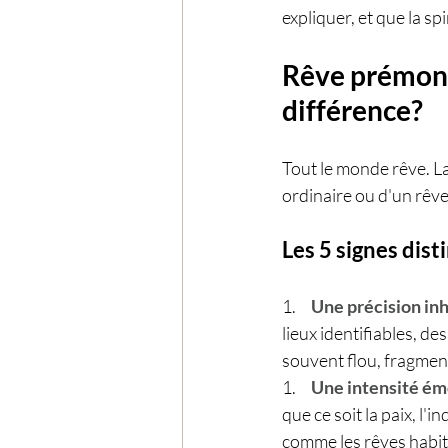
expliquer, et que la sp
Rêve prémonit
différence?
Tout le monde rêve. La
ordinaire ou d'un rêve
Les 5 signes dist
1.     
Une précision inh
lieux identifiables, d
souvent flou, fragmen
1.     
Une intensité émo
que ce soit la paix, l
comme les rêves habit