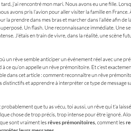
ard, j’ai rencontré mon mari. Nous avons eu une fille. Lorsqu
ous avons pris l’avion pour aller visiter la famille en France
our la prendre dans mes bras et marcher dans l’allée afin de l
t superposé. Un flash. Une reconnaissance immédiate. Une se
ense. J’étais en train de vivre, dans la réalité, une scène futu
 où un rêve semble anticiper un événement réel avec une pré
 à ce qu’on appelle un rêve prémonitoire. Et c’est exactemen
le dans cet article : comment reconnaître un rêve prémonito
 distinctifs et apprendre à interpréter ce type de message 
'est probablement que tu as vécu, toi aussi, un rêve qui t'a lais
lque chose de trop précis, trop intense pour être ignoré. Al
que sont vraiment les 
rêves prémonitoires
, comment les 
re
erpréter leurs messages
.