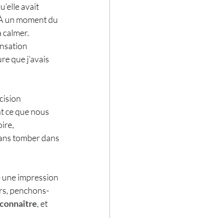
’elle avait 
. À un moment du 
a calmer.
nsation 
re que j’avais 
cision 
t ce que nous 
ire, 
sans tomber dans 
sé une impression 
ors, penchons-
connaître
, et 