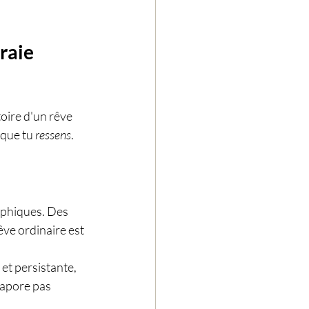
raie 
oire d'un rêve 
que tu 
ressens
.
aphiques. Des 
êve ordinaire est 
et persistante, 
vapore pas 