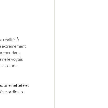
 réalité. À 
êve extrêmement 
marcher dans 
 ne le voyais 
mais d’une 
ec une netteté et 
rêve ordinaire. 