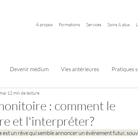
À propos
Formations
Services
Soins & plus
L
Devenir médium
Vies antérieures
Pratiques sp
s
 mai
12 min de lecture
Éléments et élémentaux
onitoire : comment le
e et l'interpréter?
e
 est un rêve qui semble annoncer un événement futur, souv