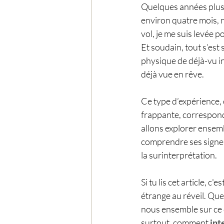
Quelques années plus t
environ quatre mois, n
vol, je me suis levée p
Et soudain, tout s’es
physique de déjà-vu int
déjà vue en rêve.
Ce type d’expérience,
frappante, correspond
allons explorer ensemb
comprendre ses signes
la surinterprétation.
Si tu lis cet article, c
étrange au réveil. Que
nous ensemble sur ce 
surtout, comment 
int