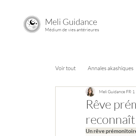
Meli Guidance
Médium de vies antérieures
Voir tout
Annales akashiques
Chemin de l'âme
Meli Guidance FR
Chakra
1
Rêve prém
reconnaîtr
Un rêve prémonitoir