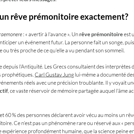
'un rêve prémonitoire exactement?
raemonere
 : « avertir à l'avance ». Un 
rêve prémonitoire
 est 
iciper un événement futur. La personne fait un songe, puis v
e ou très proche de ce qu'elle a vu pendant son sommeil.
depuis l'Antiquité. Les Grecs consultaient des interprètes d
s prophétiques. 
Carl Gustav Jung
 lui-même a documenté des
énements réels avec une précision troublante. Il y voyait un
ctif
, ce vaste réservoir de mémoire partagée auquel l'âme ac
et 60 % des personnes déclarent avoir vécu au moins un rêve
oire. Ce n'est pas un phénomène rare ou réservé aux « per
une expérience profondément humaine, que la science peine en