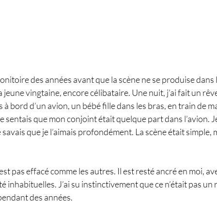
onitoire des années avant que la scène ne se produise dans la
la jeune vingtaine, encore célibataire. Une nuit, j’ai fait un r
s à bord d’un avion, un bébé fille dans les bras, en train de 
 Je sentais que mon conjoint était quelque part dans l’avion. Je
e savais que je l’aimais profondément. La scène était simple, 
’est pas effacé comme les autres. Il est resté ancré en moi, av
é inhabituelles. J’ai su instinctivement que ce n’était pas un 
pendant des années.