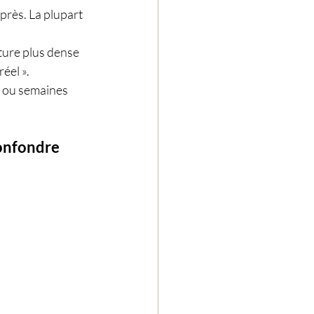
près. La plupart 
ture plus dense 
éel ».
s ou semaines 
confondre