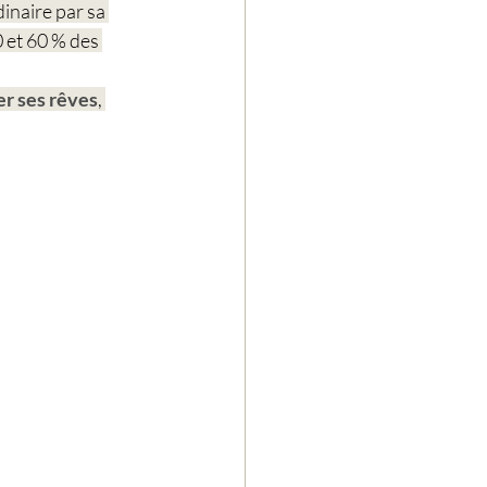
inaire par sa 
0 et 60 % des 
er ses rêves
, 