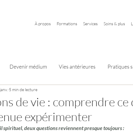
À propos
Formations
Services
Soins & plus
L
Devenir médium
Vies antérieures
Pratiques sp
s
janv.
5 min de lecture
Éléments et élémentaux
ons de vie : comprendre ce
enue expérimenter
il spirituel, deux questions reviennent presque toujours :