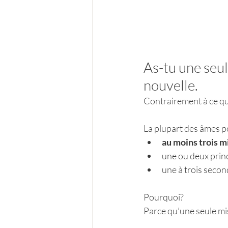
As-tu une seul
nouvelle.
Contrairement à ce qu
La plupart des âmes po
au moins trois m
une ou deux prin
une à trois secon
Pourquoi?
Parce qu’une seule miss