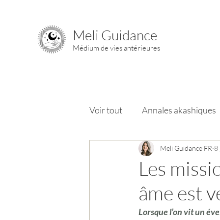
Meli Guidance
Médium de vies antérieures
Voir tout
Annales akashiques
Chemin de l'âme
Meli Guidance FR
Chakra
8 
Les missi
âme est v
Lorsque l’on vit un éve