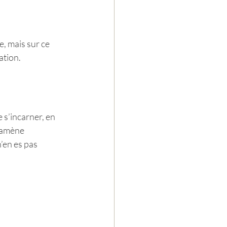
e, mais sur ce 
nation.
 s’incarner, en 
’amène 
’en es pas 