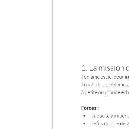
1. La mission
Ton âme est ici pour 
a
Tu vois les problèmes, 
à petite ou grande éch
Forces :
capacité à initie
refus du rôle de 