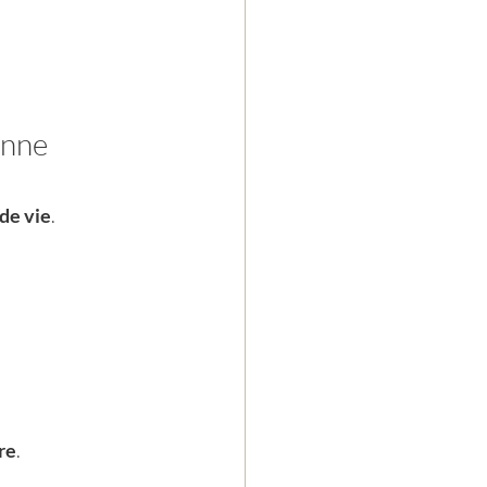
onne 
de vie
.
tre
.