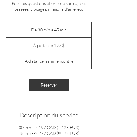
Pose tes questions et explore karma, vies
passées, blocages, missions d’âme, etc.
De 30 min à 45 min
D
e
À
3
partir
À partir de 197 $
de
0
197 dollars
m
canadiens
i
À distance, sans rencontre
n
à
4
5
Réserver
m
i
n
Description du service
30 min --> 197 CAD (≈ 125 EUR)
45 min --> 277 CAD (≈ 175 EUR)