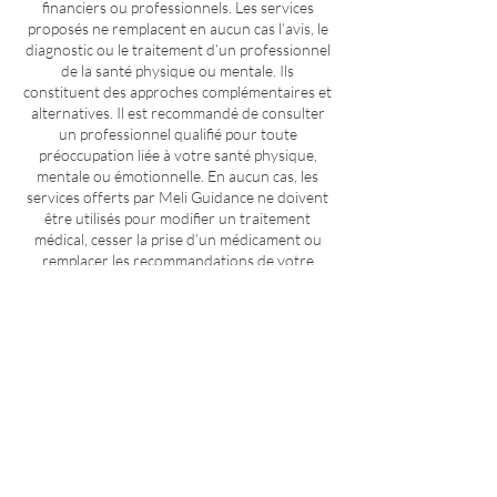
financiers ou professionnels. Les services
proposés ne remplacent en aucun cas l’avis, le
diagnostic ou le traitement d’un professionnel
de la santé physique ou mentale. Ils
constituent des approches complémentaires et
alternatives. Il est recommandé de consulter
un professionnel qualifié pour toute
préoccupation liée à votre santé physique,
mentale ou émotionnelle. En aucun cas, les
services offerts par Meli Guidance ne doivent
être utilisés pour modifier un traitement
médical, cesser la prise d’un médicament ou
remplacer les recommandations de votre
médecin ou d’un autre professionnel de la
santé.
POLITIQUE D'ANNULATION ET DE
REMBOURSEMENT
Meli Guidance se réserve le droit de refuser
ou d’annuler une séance, avec
remboursement complet, si les questions
soumises sont jugées non éthiques,
inappropriées ou hors de son champ de
compétence. En raison de la nature