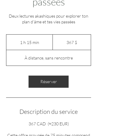
passées
Deux lectures akashiques pour explorer ton
plan d’âme et tes vies passées
367 dollars
canadiens
1 h 15 min
1
367 $
1
5
À distance, sans rencontre
m
i
n
Réserver
Description du service
367 CAD (≈230 EUR)
Cette offre groupée de 75 minutes comprend