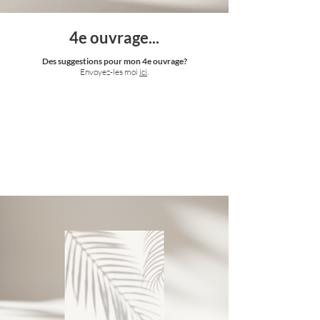
4e ouvrage...
Des suggestions pour mon 4e ouvrage?
Envoyez-les moi
ici
.