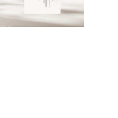
Meli Guidance
Médium de vies antérieures
Accueil
À propos
Livres
Gratuités
Événements