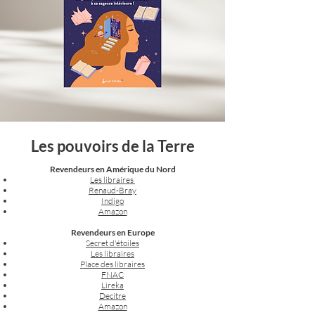
Les pouvoirs de la Terre
Revendeurs en Amérique du Nord
Les libraires
Renaud-Bray
Indigo
Amazon
Revendeurs en Europe
Secret d'étoiles
Les libraires
Place des libraires
FNAC
Lireka
Decitre
Amazon