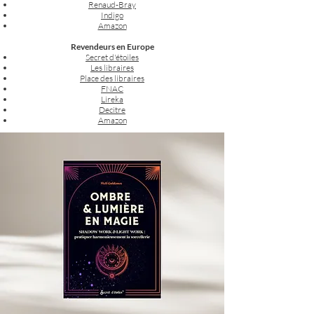
Renaud-Bray
Indigo
Amazon
Revendeurs en Europe
Secret d'étoiles
Les libraires
Place des libraires
FNAC
Lireka
Decitre
Amazon