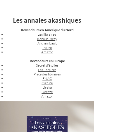
Les annales akashiques
Revendeurs en Amérique du Nord
Les libraires
Renaud-Bray
Archambault
Indigo
Amazon
Revendeurs en Europe
Secret d'étoiles
Les libraires
Place des libraires
FNAC
Cultura
Lireka
Decitre
Amazon