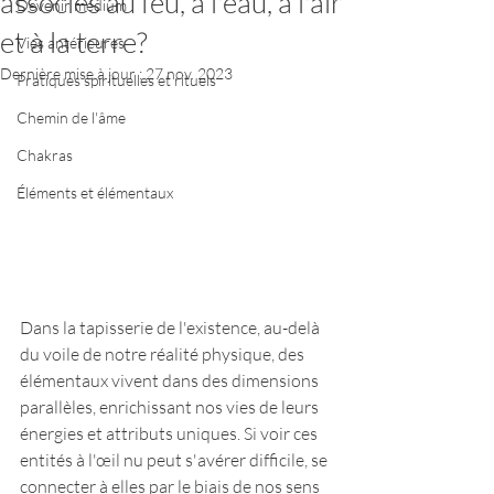
associés au feu, à l'eau, à l'air
Devenir médium
et à la terre?
Vies antérieures
Dernière mise à jour :
27 nov. 2023
Pratiques spirituelles et rituels
Chemin de l'âme
Chakras
Éléments et élémentaux
Dans la tapisserie de l'existence, au-delà 
du voile de notre réalité physique, des 
élémentaux vivent dans des dimensions 
parallèles, enrichissant nos vies de leurs 
énergies et attributs uniques. Si voir ces 
entités à l'œil nu peut s'avérer difficile, se 
connecter à elles par le biais de nos sens 