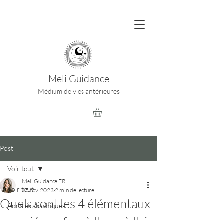
Meli Guidance
Médium de vies antérieures
Post
Voir tout
Meli Guidance FR
Voir tout
15 nov. 2023
2 min de lecture
Quels sont les 4 élémentaux
Annales akashiques