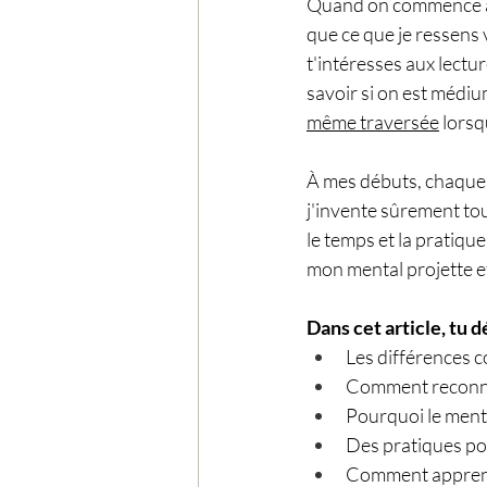
Quand on commence à s'
que ce que je ressens 
t'intéresses aux lectu
savoir si on est médiu
même traversée
 lorsq
À mes débuts, chaque me
j'invente sûrement tout
le temps et la pratique
mon mental projette e
Dans cet article, tu d
Les différences c
Comment reconnaî
Pourquoi le menta
Des pratiques po
Comment apprendr