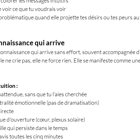
 colorer les messages intuitifs
e voir ce que tu voudrais voir
problématique quand elle projette tes désirs ou tes peurs au 
connaissance qui arrive
te connaissance qui arrive sans effort, souvent accompagnée 
lle ne crie pas, elle ne force rien. Elle se manifeste comme un
uition :
nattendue, sans que tu l'aies cherchée
ralité émotionnelle (pas de dramatisation)
directe
e d'ouverture (cœur, plexus solaire)
lle qui persiste dans le temps
vis toutes les cinq minutes