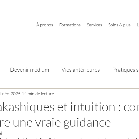
À propos
Formations
Services
Soins & plus
L
Devenir médium
Vies antérieures
Pratiques sp
s
1 déc. 2025
Éléments et élémentaux
14 min de lecture
akashiques et intuition : 
re une vraie guidance
i