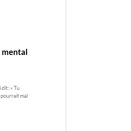
u mental 
dit : « Tu 
i pourrait mal 