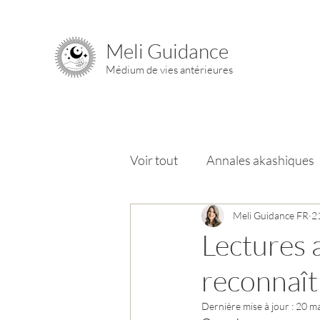
Meli Guidance
Médium de vies antérieures
Voir tout
Annales akashiques
Chemin de l'âme
Meli Guidance FR
Chakra
2
Lectures 
reconnaît
Dernière mise à jour :
20 ma