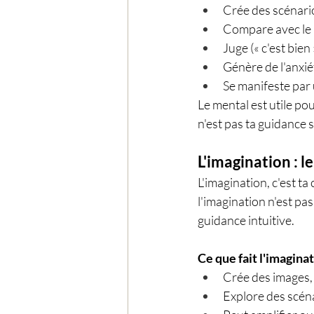
Crée des scénari
Compare avec le p
Juge (« c'est bien 
Génère de l'anxié
Se manifeste par 
Le mental est utile pou
n'est pas ta guidance s
L'imagination : l
L'imagination, c'est ta
l'imagination n'est pas
guidance intuitive.
Ce que fait l'imaginat
Crée des images, 
Explore des scéna