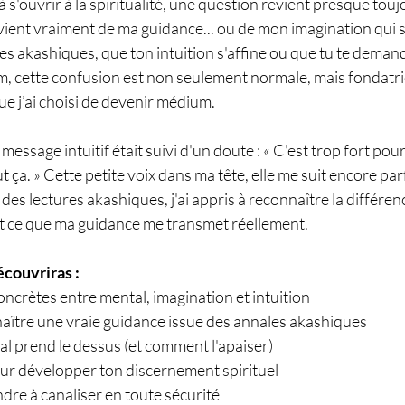
ouvrir à la spiritualité, une question revient presque toujou
vient vraiment de ma guidance... ou de mon imagination qui s'
res akashiques, que ton intuition s'affine ou que tu te dem
m, cette confusion est non seulement normale, mais fondatri
ue j’ai choisi de devenir médium.
ssage intuitif était suivi d'un doute : « C'est trop fort pour 
 ça. » Cette petite voix dans ma tête, elle me suit encore par
 des lectures akashiques, j'ai appris à reconnaître la différen
t ce que ma guidance me transmet réellement.
écouvriras :
oncrètes entre mental, imagination et intuition
tre une vraie guidance issue des annales akashiques
l prend le dessus (et comment l'apaiser)
ur développer ton discernement spirituel
e à canaliser en toute sécurité