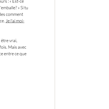
rs : « Est-ce 
emballe? » Si tu 
andes comment 
ce. 
Je l'ai moi-
être vrai, 
fois. Mais avec 
ce entre ce que 