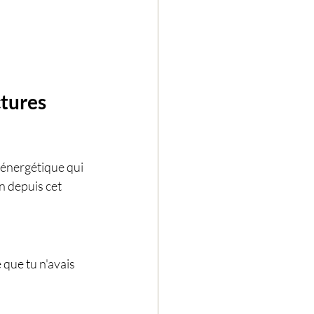
tures 
 énergétique qui 
n depuis cet 
que tu n'avais 