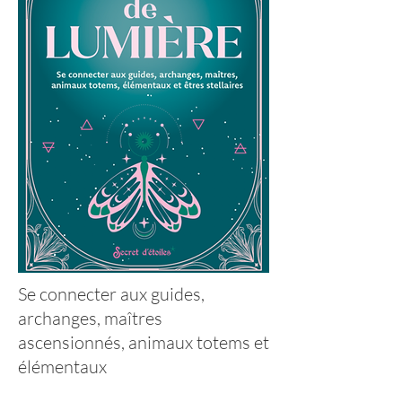
Se connecter aux guides,
archanges, maîtres
ascensionnés, animaux totems et
élémentaux