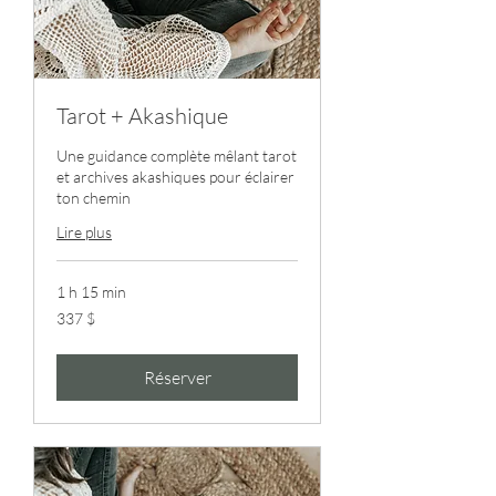
Tarot + Akashique
Une guidance complète mêlant tarot
et archives akashiques pour éclairer
ton chemin
Lire plus
1 h 15 min
337 dollars
337 $
canadiens
Réserver