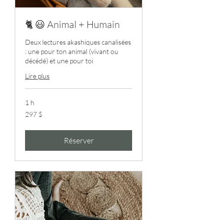
🐈 😃 Animal + Humain
Deux lectures akashiques canalisées
: une pour ton animal (vivant ou
décédé) et une pour toi
Lire plus
1 h
297 dollars
297 $
canadiens
Réserver