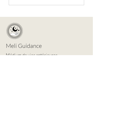
Meli Guidance
Médium de vies antérieures
Accueil
À propos
Livres
Ressources
Podcasts
Blogue