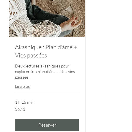
Akashique : Plan d'âme +
Vies passées
Deux lectures akashiques pour
explorer ton plan d’âme et tes vies
passées
Lire plus
1 h 15 min
367 dollars
367 $
canadiens
Réserver