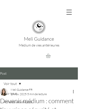
Meli Guidance
Médium de vies antérieures
Post
Voir tout
Meli Guidance FR
Voir tout
19 nov. 2025
5 min de lecture
Devenir médium : comment
Annales akashiques