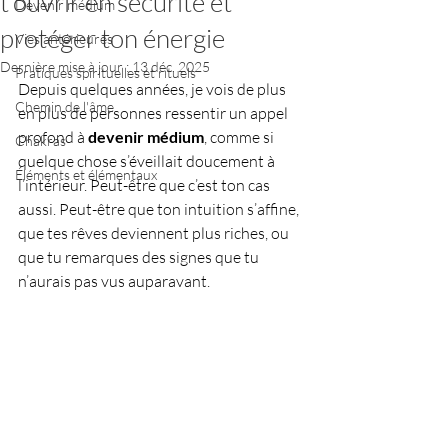
t’ouvrir en sécurité et
Devenir médium
protéger ton énergie
Vies antérieures
Dernière mise à jour :
13 déc. 2025
Pratiques spirituelles et rituels
Depuis quelques années, je vois de plus 
Chemin de l'âme
en plus de personnes ressentir un appel 
profond à 
devenir médium
, comme si 
Chakras
quelque chose s’éveillait doucement à 
Éléments et élémentaux
l’intérieur. Peut-être que c’est ton cas 
aussi. Peut-être que ton intuition s’affine, 
que tes rêves deviennent plus riches, ou 
que tu remarques des signes que tu 
n’aurais pas vus auparavant.